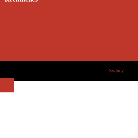
Impressum
Widerrufsrecht
AGBs
Datenschutz
© 2026 seeimpuls-akademie.de. Stolz präsentiert von
Sydney